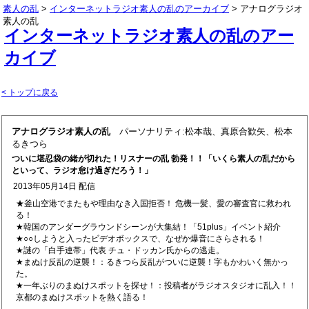
素人の乱
>
インターネットラジオ素人の乱のアーカイブ
> アナログラジオ
素人の乱
インターネットラジオ素人の乱のアー
カイブ
< トップに戻る
アナログラジオ素人の乱
パーソナリティ:松本哉、真原合歓矢、松本
るきつら
ついに堪忍袋の緒が切れた！リスナーの乱 勃発！！「いくら素人の乱だから
といって、ラジオ怠け過ぎだろう！」
2013年05月14日 配信
★釜山空港でまたもや理由なき入国拒否！ 危機一髪、愛の審査官に救われ
る！
★韓国のアンダーグラウンドシーンが大集結！「51plus」イベント紹介
★○○しようと入ったビデオボックスで、なぜか爆音にさらされる！
★謎の「白手連帯」代表 チュ・ドッカン氏からの逃走。
★まぬけ反乱の逆襲！：るきつら反乱がついに逆襲！字もかわいく無かっ
た。
★一年ぶりのまぬけスポットを探せ！：投稿者がラジオスタジオに乱入！！
京都のまぬけスポットを熱く語る！