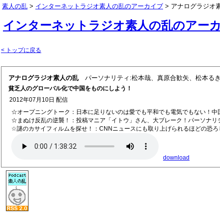
素人の乱
>
インターネットラジオ素人の乱のアーカイブ
> アナログラジオ
インターネットラジオ素人の乱のアー
< トップに戻る
アナログラジオ素人の乱
パーソナリティ:松本哉、真原合歓矢、松本る
貧乏人のグローバル化で中国をものにしよう！
2012年07月10日 配信
☆オープニングトーク：日本に足りないのは愛でも平和でも電気でもない！中
☆まぬけ反乱の逆襲！：投稿マニア「イトウ」さん、大ブレーク！パーソナリ
☆謎のカサイフィルムを探せ！：CNNニュースにも取り上げられるほどの恐
download