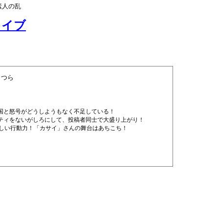
素人の乱
カイブ
きつら
国と怒号がどうしようもなく不足している！
ティをないがしろにして、投稿者同士で大盛り上がり！
ろしい行動力！「カサイ」さんの舞台はあちこち！