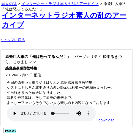
素人の乱
>
インターネットラジオ素人の乱のアーカイブ
> 原発巨人軍の
「俺は怒ってるんだ！」
インターネットラジオ素人の乱のアー
カイブ
< トップに戻る
原発巨人軍の「俺は怒ってるんだ！」
パーソナリティ:松本るきつ
ら、じゃましマン
感謝感激感喜教特集！
2012年07月09日 配信
今回の原発巨人軍ラジオはなんと感謝感激感喜教特集！
ゲストはもちろん北中通りの占い師a.k.a杉並一の神秘家よっしー。
相当行ききった放送になりました。
宗教や神秘体験、そして原発の未来まで。
よっしーファンもそうでない人も楽しめる内容になっております。
download